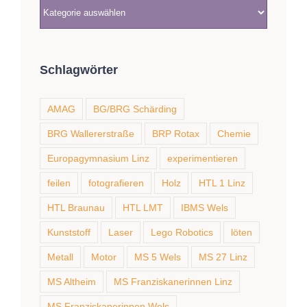
Kategorien
Schlagwörter
AMAG
BG/BRG Schärding
BRG Wallererstraße
BRP Rotax
Chemie
Europagymnasium Linz
experimentieren
feilen
fotografieren
Holz
HTL 1 Linz
HTL Braunau
HTL LMT
IBMS Wels
Kunststoff
Laser
Lego Robotics
löten
Metall
Motor
MS 5 Wels
MS 27 Linz
MS Altheim
MS Franziskanerinnen Linz
MS Franziskanerinnen Wels