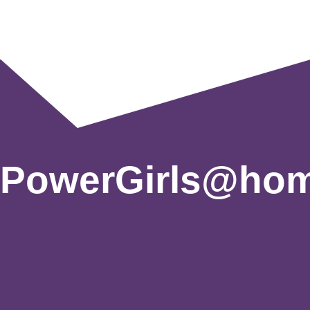
PowerGirls@ho