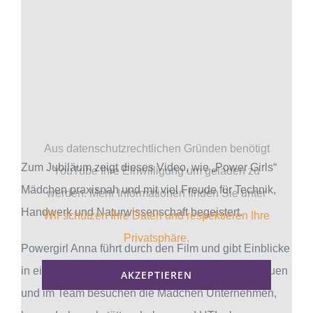
Aus datenschutzrechtlichen Gründen benötigt
Zum Jubiläum zeigt dieses Video, wie „Power Girls“
YouTube Ihre Einwilligung um geladen zu
Mädchen praxisnah und mit viel Freude für Technik,
werden. Mehr Informationen finden Sie unter
Handwerk und Naturwissenschaft begeistert.
Wir schützen Ihre Daten und respektieren Ihre
Privatsphäre
.
Powergirl Anna führt durch den Film und gibt Einblicke
in ein „Power-Girls“-Jahr: Mit Neugier, Selbstvertrauen
AKZEPTIEREN
und im Team besuchen die Mädchen Unternehmen,