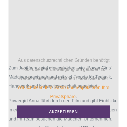
Aus datenschutzrechtlichen Gründen benötigt
Zum Jubiläum zeigt dieses Video, wie „Power Girls“
YouTube Ihre Einwilligung um geladen zu
Mädchen praxisnah und mit viel Freude für Technik,
werden. Mehr Informationen finden Sie unter
Handwerk und Naturwissenschaft begeistert.
Wir schützen Ihre Daten und respektieren Ihre
Privatsphäre
.
Powergirl Anna führt durch den Film und gibt Einblicke
in ein „Power-Girls“-Jahr: Mit Neugier, Selbstvertrauen
AKZEPTIEREN
und im Team besuchen die Mädchen Unternehmen,