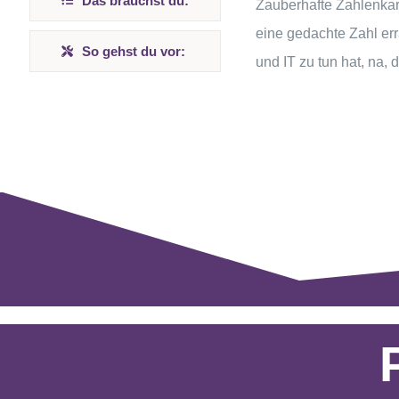
Das brauchst du:
Zauberhafte Zahlenkart
eine gedachte Zahl err
So gehst du vor:
und IT zu tun hat, na, 