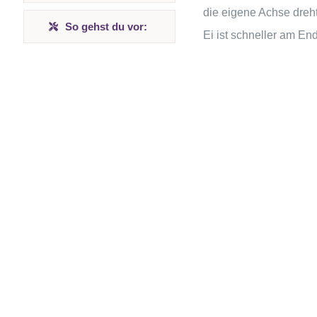
die eigene Achse dreht
So gehst du vor:
Ei ist schneller am E