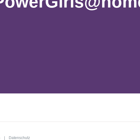
PowerGirls@hom
m
|
Datenschutz