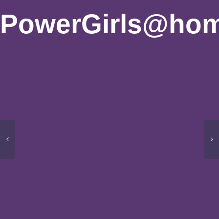
PowerGirls@ho