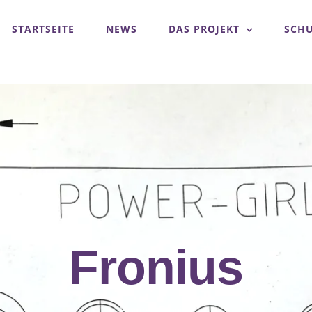
STARTSEITE
NEWS
DAS PROJEKT
SCH
Fronius
Home
»
Fronius