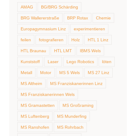
AMAG
BG/BRG Schärding
BRG Wallererstraße
BRP Rotax
Chemie
Europagymnasium Linz
experimentieren
feilen
fotografieren
Holz
HTL 1 Linz
HTL Braunau
HTL LMT
IBMS Wels
Kunststoff
Laser
Lego Robotics
löten
Metall
Motor
MS 5 Wels
MS 27 Linz
MS Altheim
MS Franziskanerinnen Linz
MS Franziskanerinnen Wels
MS Gramastetten
MS Großraming
MS Luftenberg
MS Munderfing
MS Ranshofen
MS Rohrbach