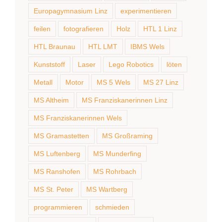
Europagymnasium Linz
experimentieren
feilen
fotografieren
Holz
HTL 1 Linz
HTL Braunau
HTL LMT
IBMS Wels
Kunststoff
Laser
Lego Robotics
löten
Metall
Motor
MS 5 Wels
MS 27 Linz
MS Altheim
MS Franziskanerinnen Linz
MS Franziskanerinnen Wels
MS Gramastetten
MS Großraming
MS Luftenberg
MS Munderfing
MS Ranshofen
MS Rohrbach
MS St. Peter
MS Wartberg
programmieren
schmieden