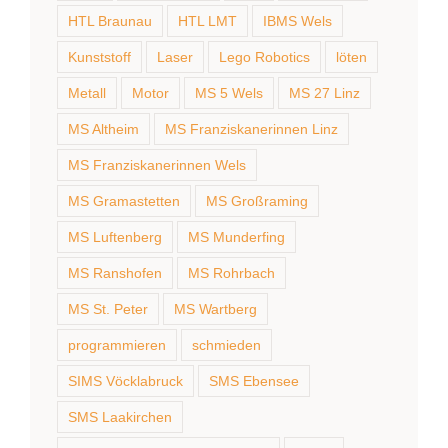
HTL Braunau
HTL LMT
IBMS Wels
Kunststoff
Laser
Lego Robotics
löten
Metall
Motor
MS 5 Wels
MS 27 Linz
MS Altheim
MS Franziskanerinnen Linz
MS Franziskanerinnen Wels
MS Gramastetten
MS Großraming
MS Luftenberg
MS Munderfing
MS Ranshofen
MS Rohrbach
MS St. Peter
MS Wartberg
programmieren
schmieden
SIMS Vöcklabruck
SMS Ebensee
SMS Laakirchen