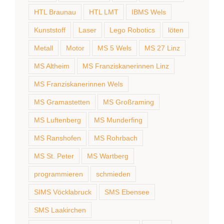
HTL Braunau
HTL LMT
IBMS Wels
Kunststoff
Laser
Lego Robotics
löten
Metall
Motor
MS 5 Wels
MS 27 Linz
MS Altheim
MS Franziskanerinnen Linz
MS Franziskanerinnen Wels
MS Gramastetten
MS Großraming
MS Luftenberg
MS Munderfing
MS Ranshofen
MS Rohrbach
MS St. Peter
MS Wartberg
programmieren
schmieden
SIMS Vöcklabruck
SMS Ebensee
SMS Laakirchen