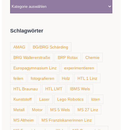
Kategorien
Schlagwörter
AMAG
BG/BRG Schärding
BRG Wallererstraße
BRP Rotax
Chemie
Europagymnasium Linz
experimentieren
feilen
fotografieren
Holz
HTL 1 Linz
HTL Braunau
HTL LMT
IBMS Wels
Kunststoff
Laser
Lego Robotics
löten
Metall
Motor
MS 5 Wels
MS 27 Linz
MS Altheim
MS Franziskanerinnen Linz