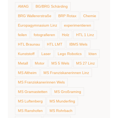
AMAG
BG/BRG Schärding
BRG Wallererstraße
BRP Rotax
Chemie
Europagymnasium Linz
experimentieren
feilen
fotografieren
Holz
HTL 1 Linz
HTL Braunau
HTL LMT
IBMS Wels
Kunststoff
Laser
Lego Robotics
löten
Metall
Motor
MS 5 Wels
MS 27 Linz
MS Altheim
MS Franziskanerinnen Linz
MS Franziskanerinnen Wels
MS Gramastetten
MS Großraming
MS Luftenberg
MS Munderfing
MS Ranshofen
MS Rohrbach